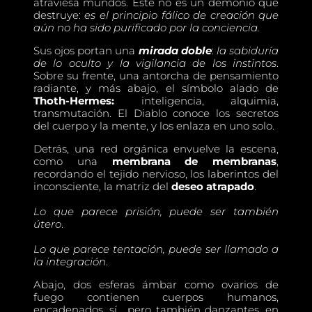
atraviesa mundos. Este no es un demonio que
destruye:
es el principio fálico de creación que
aún no ha sido purificado por la conciencia.
Sus ojos portan una
mirada doble
:
la sabiduría
de lo oculto y la vigilancia de los instintos
.
Sobre su frente, una antorcha de pensamiento
radiante, y más abajo, el símbolo alado de
Thoth-Hermes:
inteligencia, alquimia,
transmutación. El Diablo conoce los secretos
del cuerpo y la mente, y los enlaza en uno solo.
Detrás, una red orgánica envuelve la escena,
como una
membrana de membranas
,
recordando el tejido nervioso, los laberintos del
inconsciente, la matriz del
deseo atrapado
.
Lo que parece prisión, puede ser también
útero
.
Lo que parece tentación, puede ser llamado a
la integración
.
Abajo, dos esferas ámbar como ovarios de
fuego contienen cuerpos humanos,
encadenados, sí… pero también danzantes, en