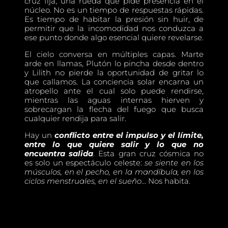
cruz fija, una rueda que pide presencia en el
núcleo. No es un tiempo de respuestas rápidas.
Es tiempo de habitar la presión sin huir, de
permitir que la incomodidad nos conduzca a
ese punto donde algo esencial quiere revelarse.
El cielo conversa en múltiples capas. Marte
arde en llamas, Plutón lo pincha desde dentro
y Lilith no pierde la oportunidad de gritar lo
que callamos. La conciencia solar encarna un
atropello ante el cual solo puede rendirse,
mientras las aguas internas hierven y
sobrecargan la flecha del fuego que busca
cualquier rendija para salir.
Hay un
conflicto entre el impulso y el límite,
entre lo que quiere salir y lo que no
encuentra salida
. Esta gran cruz cósmica no
es solo un espectáculo celeste:
se siente en los
músculos, en el pecho, en la mandíbula, en los
ciclos menstruales, en el sueño
… Nos habita.