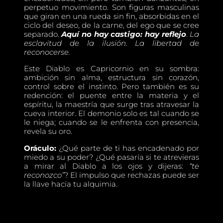
perpetuo movimiento. Son figuras masculinas
que giran en una rueda sin fin, absorbidas en el
ciclo del deseo, de la carne, del ego que se cree
separado.
Aquí no hay castigo: hay reflejo
.
La
esclavitud de la ilusión. La libertad de
reconocerse.
Este Diablo es Capricornio en su sombra:
ambición sin alma, estructura sin corazón,
control sobre el instinto. Pero también es su
redención: el puente entre la materia y el
espíritu, la maestría que surge tras atravesar la
cueva interior. El demonio solo es tal cuando se
le niega; cuando se le enfrenta con presencia,
revela su oro.
Oráculo:
¿Qué parte de ti has encadenado por
miedo a su poder? ¿Qué pasaría si te atrevieras
a mirar al Diablo a los ojos y dijeras:
“te
reconozco”
? El impulso que rechazas puede ser
la llave hacia tu alquimia.