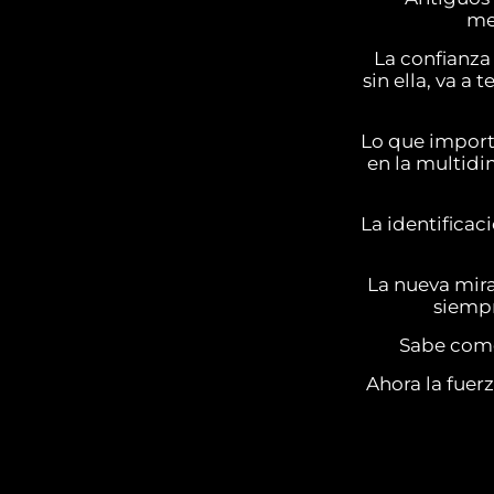
me
La confianza
sin ella, va a
Lo que importa
en la multidi
La identificac
La nueva mira
siempr
Sabe como
Ahora la fuer