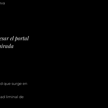
eva
sar el portal
mirada
dad que surge en
dad liminal de