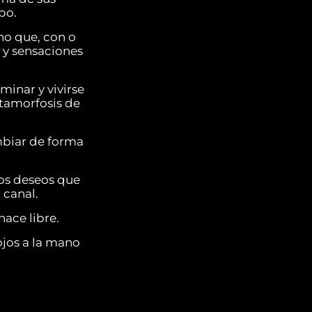
po.
no que, con o
s y sensaciones
minar y vivirse
etamorfosis de
ambiar de forma
los deseos que
 canal.
ace libre.
ojos a la mano