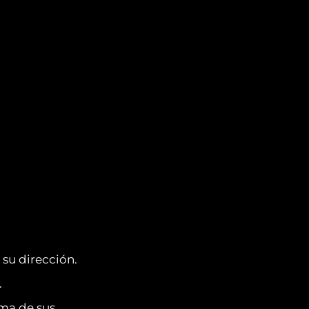
su dirección.
.
rma de sus